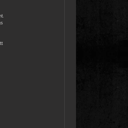
t. 
s 
t 