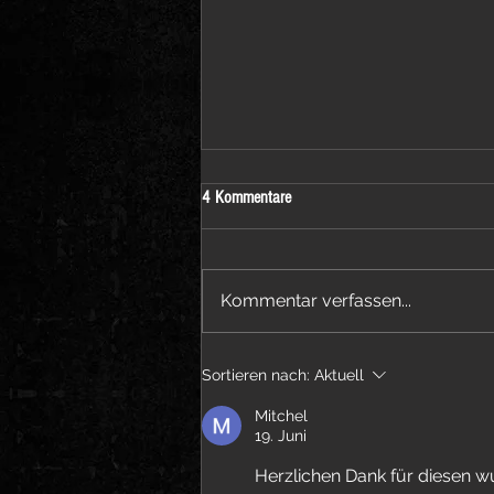
4 Kommentare
Kommentar verfassen...
"ABSINTH" Video & Single - OUT NOW!
Sortieren nach:
Aktuell
Mitchel
19. Juni
Herzlichen Dank für diesen w