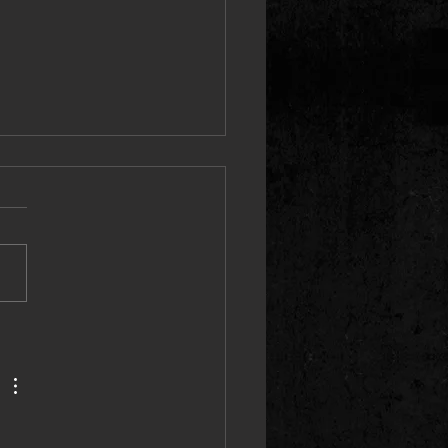
"ROTENBURG" - jetzt auf
be!