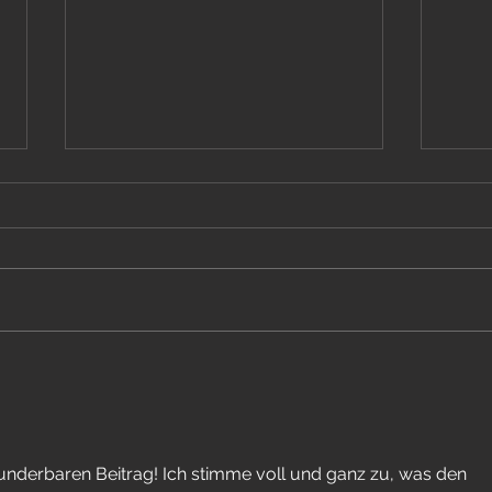
Unsere Auftritte 2026!
Video 
YouTu
underbaren Beitrag! Ich stimme voll und ganz zu, was den 