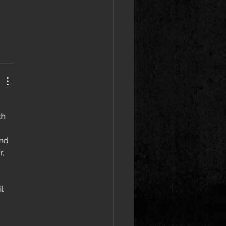
ch 
nd 
, 
 
l 