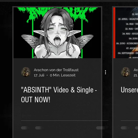
Arachon von der Trollfaust
Ar
17. Juli
0 Min. Lesezeit
21
"ABSINTH" Video & Single -
Unsere
OUT NOW!