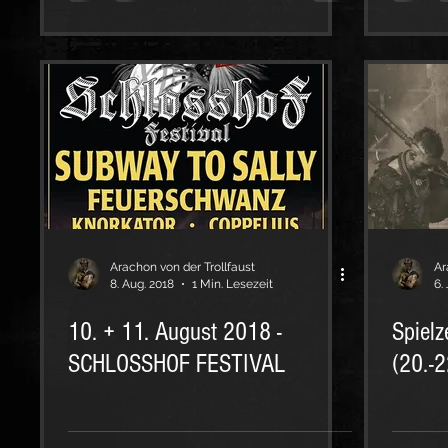
Arachon von der Trollfaust
Ar
8. Aug. 2018
1 Min. Lesezeit
6.
10. + 11. August 2018 -
Spiel
SCHLOSSHOF FESTIVAL
(20.-2