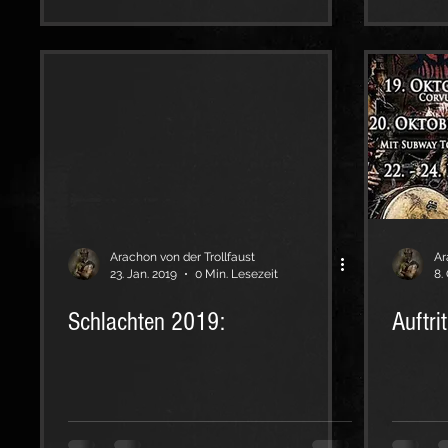
Arachon von der Trollfaust
Ar
23. Jan. 2019
0 Min. Lesezeit
8.
Schlachten 2019:
Auftri