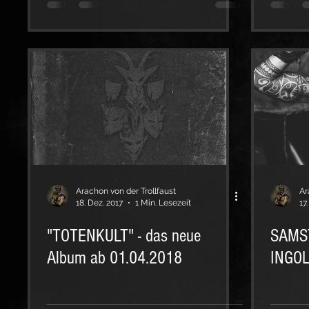
Arachon von der Trollfaust
Ar
18. Dez. 2017
1 Min. Lesezeit
17
"TOTENKULT" - das neue
SAMST
Album ab 01.04.2018
INGO