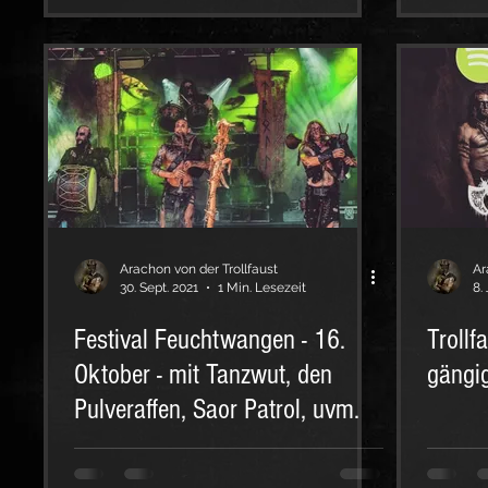
Arachon von der Trollfaust
Ar
30. Sept. 2021
1 Min. Lesezeit
8.
Festival Feuchtwangen - 16.
Trollf
Oktober - mit Tanzwut, den
gängi
Pulveraffen, Saor Patrol, uvm.