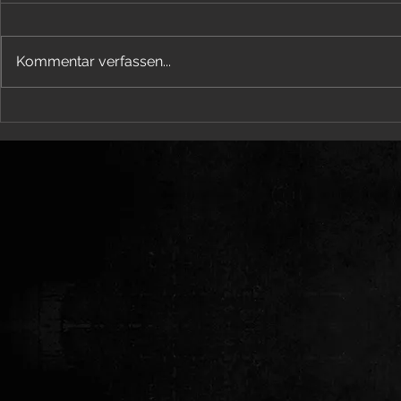
Unsere Auftritte
Kommentar verfassen...
"ABSINTH" Video & Single - OUT NOW!