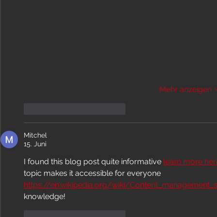
Mehr anzeigen
Gefällt mir
Antworten
Mitchel
15. Juni
I found this blog post quite informative 
learn more her
topic makes it accessible for everyone 
https://en.wikipedia.org/wiki/Content_management_
knowledge!
Gefällt mir
Antworten